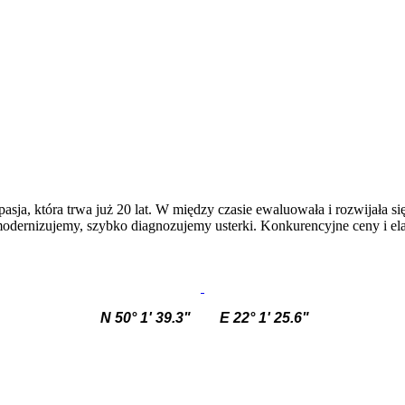
sja, która trwa już 20 lat. W między czasie ewaluowała i rozwijała się
ernizujemy, szybko diagnozujemy usterki. Konkurencyjne ceny i elas
N
50° 1' 39.3"
E
22° 1' 25.6"