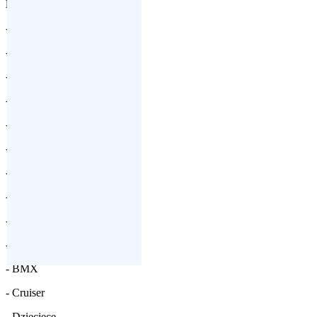
Naprawiamy rowery:
- Szosowe (kolarki)
- Górskie (MTB)
- ATB
- Trekking
- City (Miejskie)
- Enduro
- Freeride
- DH
- DJ (Dirt Jump)
- Dual
- BMX
- Cruiser
- Dziecięce