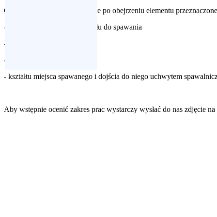
Ceny ustalane są indywidualnie po obejrzeniu elementu przeznaczone
- stanu przygotowania materiału do spawania
- długości spawu
- rodzaju spawanego materiału
- kształtu miejsca spawanego i dojścia do niego uchwytem spawalni
Aby wstępnie ocenić zakres prac wystarczy wysłać do nas zdjęcie na