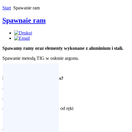
Start
Spawanie ram
Spawnaie ram
Spawamy ramy oraz elementy wykonane z aluminium i stali.
Spawanie metodą TIG w osłonie argonu.
Dlaczego warto spawać u nas?
- konkurencyjne ceny
-
dokładność
- możliwość wykonania usługi od ręki
Jakie są ceny usług?