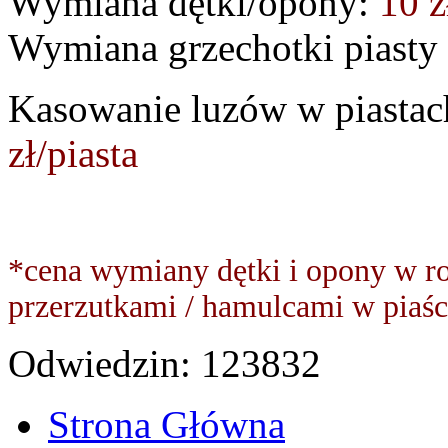
Wymiana dętki/opony:
10 z
Wymiana grzechotki piasty 
Kasowanie luzów w piastach
zł/piasta
*cena wymiany dętki i opony w ro
przerzutkami / hamulcami w piaś
Odwiedzin:
123832
Strona Główna