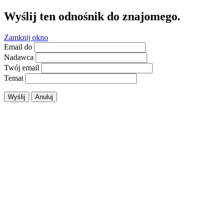
Wyślij ten odnośnik do znajomego.
Zamknij okno
Email do
Nadawca
Twój email
Temat
Wyślij
Anuluj